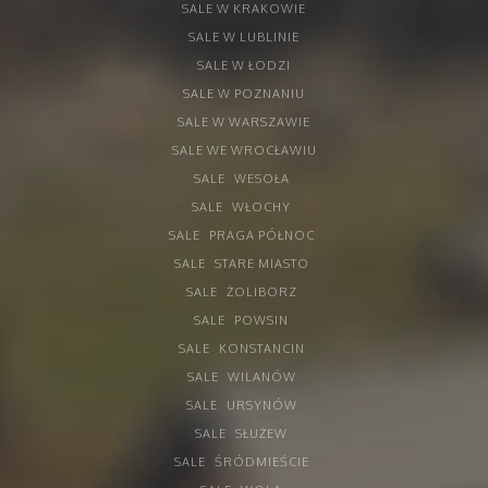
SALE W KRAKOWIE
SALE W LUBLINIE
SALE W ŁODZI
SALE W POZNANIU
SALE W WARSZAWIE
SALE WE WROCŁAWIU
SALE
WESOŁA
SALE
WŁOCHY
SALE
PRAGA PÓŁNOC
SALE
STARE MIASTO
SALE
ŻOLIBORZ
SALE
POWSIN
SALE
KONSTANCIN
SALE
WILANÓW
SALE
URSYNÓW
SALE
SŁUŻEW
SALE
ŚRÓDMIEŚCIE