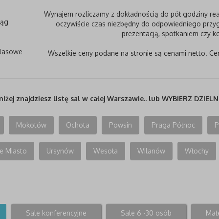
Wynajem rozliczamy z dokładnością do pół godziny rea
rąg
oczywiście czas niezbędny do odpowiedniego przyg
prezentacją, spotkaniem czy ko
klasowe
Wszelkie ceny podane na stronie są cenami netto. Ce
niżej znajdziesz listę sal w całej Warszawie.. lub WYBIERZ DZIELN
Mokotów
Ochota
Powsin
Praga Północ
P
e Miasto
Ursynów
Wesoła
Wilanów
Włochy
Sale konferencyjne
Sale 6 -30 osób
Małe