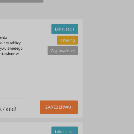
Lokalizacja
ienta
Katering
a czy tablicy
pływu świeżego
Wyposażenie
 ustawione w
ZAREZERWUJ
ł / dzień
Lokalizacja