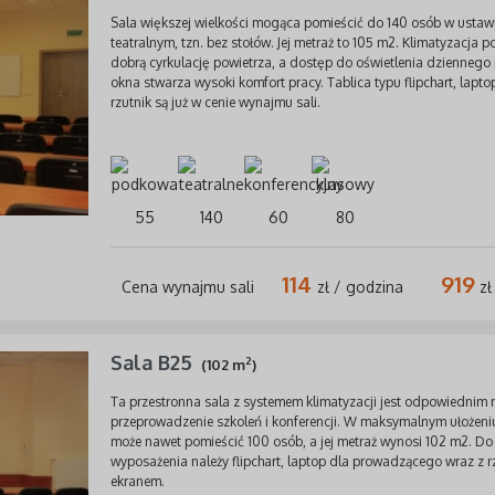
Sala większej wielkości mogąca pomieścić do 140 osób w ustaw
teatralnym, tzn. bez stołów. Jej metraż to 105 m2. Klimatyzacja 
dobrą cyrkulację powietrza, a dostęp do oświetlenia dziennego
okna stwarza wysoki komfort pracy. Tablica typu flipchart, laptop
rzutnik są już w cenie wynajmu sali.
55
140
60
80
114
919
Cena wynajmu sali
zł / godzina
zł
Sala B25
2
(102 m
)
Ta przestronna sala z systemem klimatyzacji jest odpowiednim
przeprowadzenie szkoleń i konferencji. W maksymalnym ułożeni
może nawet pomieścić 100 osób, a jej metraż wynosi 102 m2. Do 
wyposażenia należy flipchart, laptop dla prowadzącego wraz z r
ekranem.