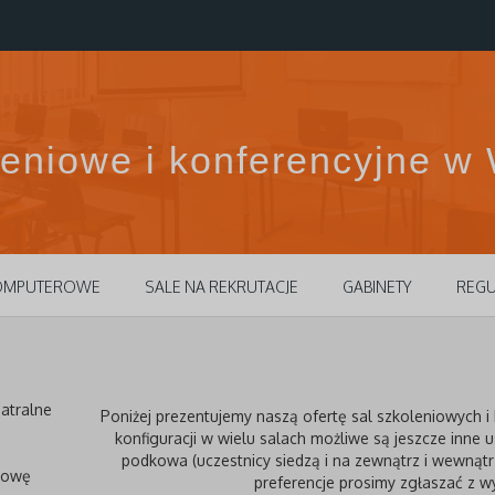
leniowe
i konferencyjne w
KOMPUTEROWE
SALE NA REKRUTACJE
GABINETY
REGU
atralne
Poniżej prezentujemy naszą ofertę sal szkoleniowych i
konfiguracji w wielu salach możliwe są jeszcze inne 
podkowa (uczestnicy siedzą i na zewnątrz i wewnąt
kowę
preferencje prosimy zgłaszać z 