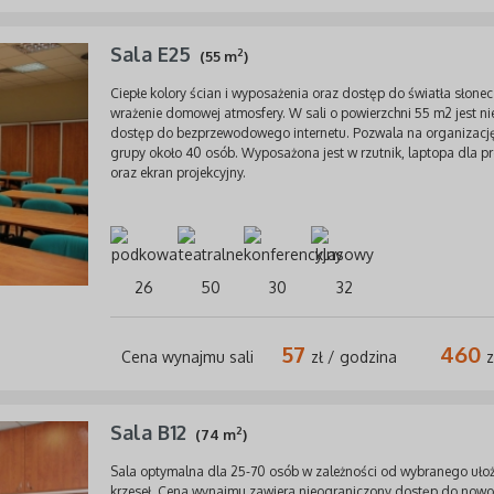
Sala E25
2
(55 m
)
Ciepłe kolory ścian i wyposażenia oraz dostęp do światła słon
wrażenie domowej atmosfery. W sali o powierzchni 55 m2 jest n
dostęp do bezprzewodowego internetu. Pozwala na organizację
grupy około 40 osób. Wyposażona jest w rzutnik, laptopa dla 
oraz ekran projekcyjny.
26
50
30
32
57
460
Cena wynajmu sali
zł / godzina
z
Sala B12
2
(74 m
)
Sala optymalna dla 25-70 osób w zależności od wybranego ułoż
krzeseł. Cena wynajmu zawiera nieograniczony dostęp do now