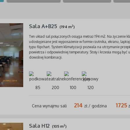
Sala A+B25
2
(194 m
)
Ten układ sal połączonych osiąga metraż 194 m2. Na życzenie kl
udostępniane jest wyposażenie w formie rzutnika, ekranu, laptop
typu flipchart. System klimatyzacji pozwala na utrzymanie prze
powietrza i odpowiedniej temperatury. Stoły i krzesła mogą być
dowolnej kombinacji.
85
200
100
120
214
1725
Cena wynajmu sali
zł / godzina
z
Sala H12
2
(105 m
)