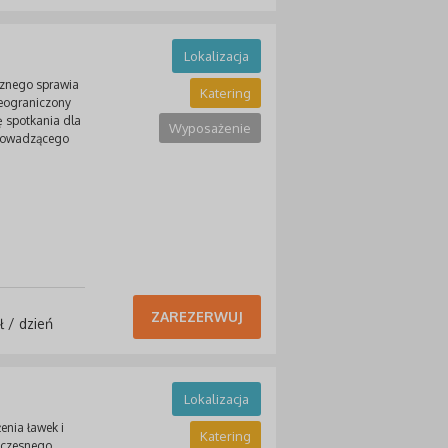
Lokalizacja
ecznego sprawia
Katering
ieograniczony
 spotkania dla
Wyposażenie
prowadzącego
ZAREZERWUJ
ł / dzień
Lokalizacja
enia ławek i
Katering
oczesnego