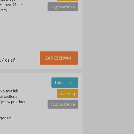
 wartość 75 m2.
Wyposażenie
racy.
ZAREZERWUJ
 / dzień
Lokalizacja
zkolenia lub
Katering
oświetlona,
est w projektor
Wyposażenie
 godzin).