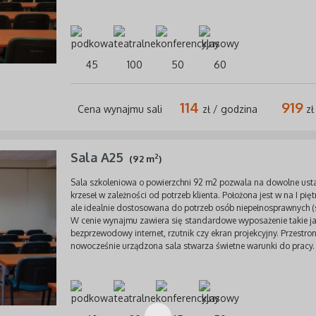
45
100
50
60
114
919
Cena wynajmu sali
zł / godzina
zł
Sala A25
2
(92 m
)
Sala szkoleniowa o powierzchni 92 m2 pozwala na dowolne usta
krzeseł w zależności od potrzeb klienta. Położona jest w na I pię
ale idealnie dostosowana do potrzeb osób niepełnosprawnych (
W cenie wynajmu zawiera się standardowe wyposażenie takie j
bezprzewodowy internet, rzutnik czy ekran projekcyjny. Przestron
nowocześnie urządzona sala stwarza świetne warunki do pracy.