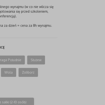
lnego wynajmu (w co nie wlicza się
otowania się przed szkoleniem,
nferencją).
na za dzień = cena za 8h wynajmu.
ICĘ
raga Południe
Służew
Wola
Żoliborz
 salki (2-10 osób)