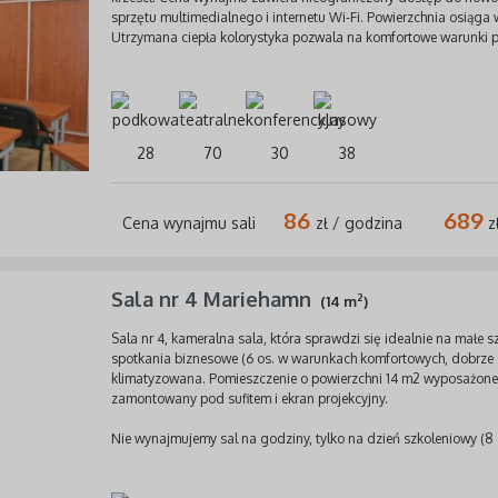
sprzętu multimedialnego i internetu Wi-Fi. Powierzchnia osiąga
Utrzymana ciepła kolorystyka pozwala na komfortowe warunki p
28
70
30
38
86
689
Cena wynajmu sali
zł / godzina
zł
Sala nr 4 Mariehamn
2
(14 m
)
Sala nr 4, kameralna sala, która sprawdzi się idealnie na małe s
spotkania biznesowe (6 os. w warunkach komfortowych, dobrze 
klimatyzowana. Pomieszczenie o powierzchni 14 m2 wyposażone j
zamontowany pod sufitem i ekran projekcyjny.
Nie wynajmujemy sal na godziny, tylko na dzień szkoleniowy (8