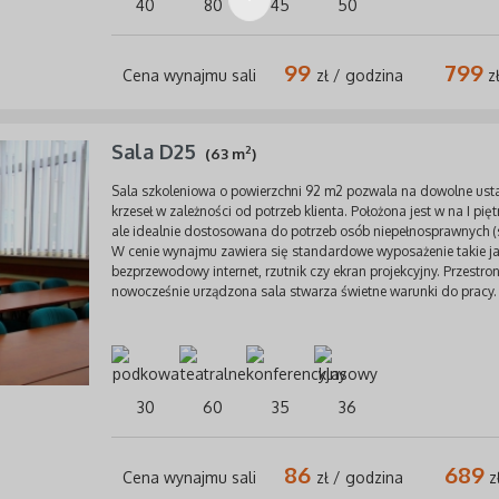
40
80
45
50
99
799
Cena wynajmu sali
zł / godzina
zł
Sala D25
2
(63 m
)
Sala szkoleniowa o powierzchni 92 m2 pozwala na dowolne usta
krzeseł w zależności od potrzeb klienta. Położona jest w na I pię
ale idealnie dostosowana do potrzeb osób niepełnosprawnych (
W cenie wynajmu zawiera się standardowe wyposażenie takie j
bezprzewodowy internet, rzutnik czy ekran projekcyjny. Przestron
nowocześnie urządzona sala stwarza świetne warunki do pracy.
30
60
35
36
86
689
Cena wynajmu sali
zł / godzina
zł