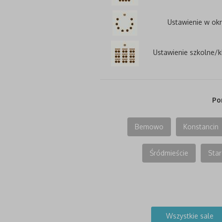
Ustawienie w ok
Ustawienie szkolne/
Po
Bemowo
Konstancin
Śródmieście
Star
Wszystkie sale