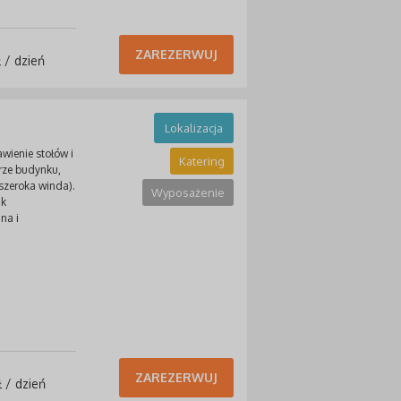
ZAREZERWUJ
 / dzień
Lokalizacja
wienie stołów i
Katering
trze budynku,
szeroka winda).
Wyposażenie
ak
na i
ZAREZERWUJ
 / dzień