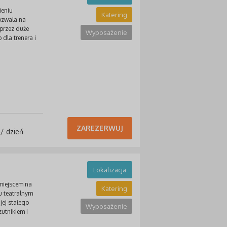
ieniu
Katering
pozwala na
 przez duże
Wyposażenie
 dla trenera i
ZAREZERWUJ
 / dzień
Lokalizacja
 miejscem na
Katering
u teatralnym
jej stałego
Wyposażenie
zutnikiem i