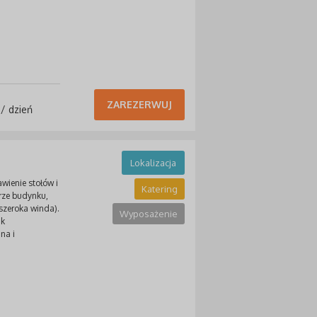
ZAREZERWUJ
 / dzień
Lokalizacja
wienie stołów i
Katering
trze budynku,
szeroka winda).
Wyposażenie
ak
na i