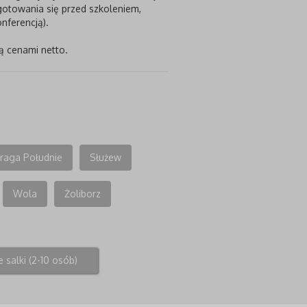
otowania się przed szkoleniem,
nferencją).
ą cenami netto.
raga Południe
Służew
Wola
Żoliborz
 salki (2-10 osób)