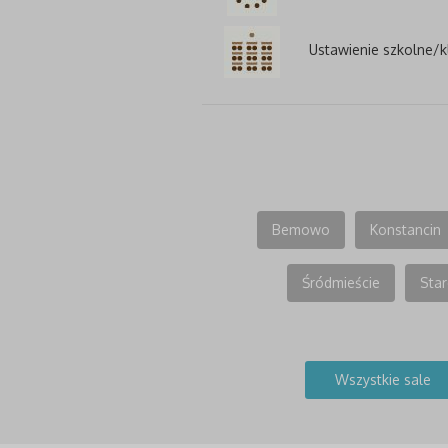
Ustawienie szkolne/
Bemowo
Konstancin
Śródmieście
Star
Wszystkie sale