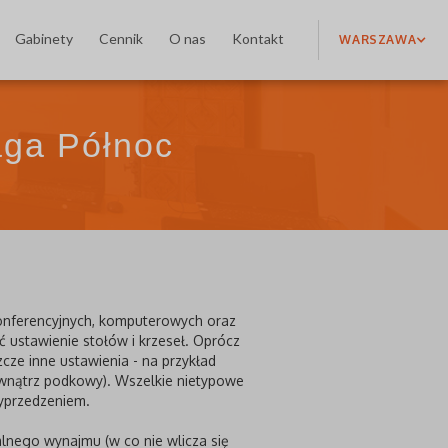
Gabinety
Cennik
O nas
Kontakt
WARSZAWA
aga Północ
konferencyjnych, komputerowych oraz
ustawienie stołów i krzeseł. Oprócz
zcze inne ustawienia - na przykład
ewnątrz podkowy). Wszelkie nietypowe
wyprzedzeniem.
lnego wynajmu (w co nie wlicza się