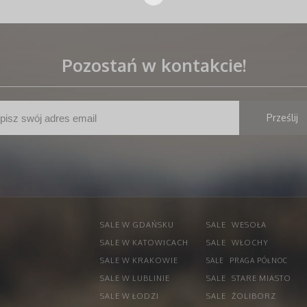
Pozostań w kontakcie!
SALE W GDAŃSKU
SALE
WESOŁA
SALE W KATOWICACH
SALE
WŁOCHY
SALE W KRAKOWIE
SALE
PRAGA PÓŁNOC
SALE W LUBLINIE
SALE
STARE MIASTO
SALE W ŁODZI
SALE
ŻOLIBORZ