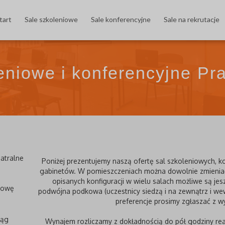
tart
Sale szkoleniowe
Sale konferencyjne
Sale na rekrutacje
eniowe i konferencyjne
Pr
atralne
Poniżej prezentujemy naszą ofertę sal szkoleniowych, 
gabinetów. W pomieszczeniach można dowolnie zmieniać 
opisanych konfiguracji w wielu salach możliwe są jes
kowę
podwójna podkowa (uczestnicy siedzą i na zewnątrz i w
preferencje prosimy zgłaszać z 
rąg
Wynajem rozliczamy z dokładnością do pół godziny rea