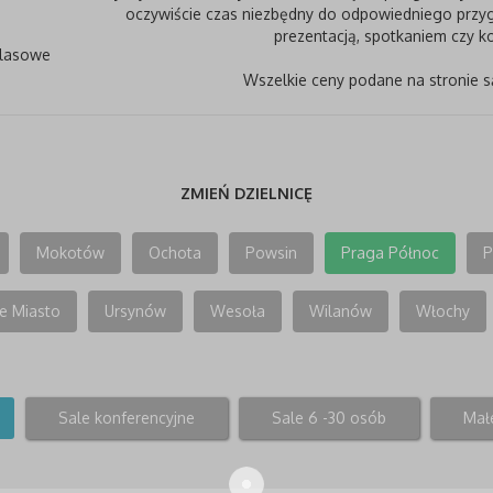
oczywiście czas niezbędny do odpowiedniego przyg
prezentacją, spotkaniem czy ko
klasowe
Wszelkie ceny podane na stronie s
ZMIEŃ DZIELNICĘ
Mokotów
Ochota
Powsin
Praga Północ
P
e Miasto
Ursynów
Wesoła
Wilanów
Włochy
Sale konferencyjne
Sale 6 -30 osób
Małe