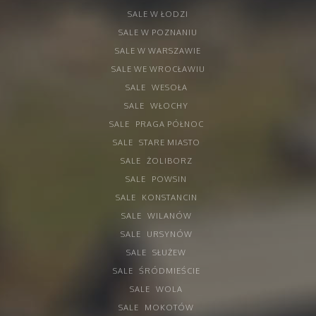
SALE W ŁODZI
SALE W POZNANIU
SALE W WARSZAWIE
SALE WE WROCŁAWIU
SALE
WESOŁA
SALE
WŁOCHY
SALE
PRAGA PÓŁNOC
SALE
STARE MIASTO
SALE
ŻOLIBORZ
SALE
POWSIN
SALE
KONSTANCIN
SALE
WILANÓW
SALE
URSYNÓW
SALE
SŁUŻEW
SALE
ŚRÓDMIEŚCIE
SALE
WOLA
SALE
MOKOTÓW