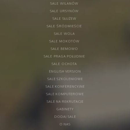
SALE
WILANÓW
SALE
URSYNÓW
SALE
SŁUŻEW
SALE
ŚRÓDMIEŚCIE
SALE
WOLA
SALE
MOKOTÓW
SALE
BEMOWO
SALE
PRAGA POŁUDNIE
SALE
OCHOTA
ENGLISH VERSION
SALE SZKOLENIOWE
SALE KONFERENCYJNE
SALE KOMPUTEROWE
SALE NA REKRUTACJE
GABINETY
DODAJ SALE
O NAS