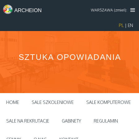
ARCHEION
WARSZAWA (zmień):
PL
|
EN
SZTUKA OPOWIADANIA
HOME
SALE SZKOLENIOWE
SALE KOMPUTEROWE
SALE NA REKRUTACJE
GABINETY
REGULAMIN